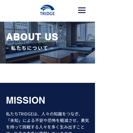
ABOUT US
​− 私たちについて −
MISSION
私たちTRIDGEは、人々の知識をつなぎ、
「未知」による不安や恐怖を軽減させ、勇気
を持って挑戦する人々を多く生み出すこと