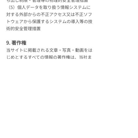
ち出し制限・管理等の物理的安全管理措置
（5）個人データを取り扱う情報システムに
対する外部からの不正アクセス又は不正ソフ
トウェアから保護するシステムの導入等の技
術的安全管理措置
9. 著作権
当サイトに掲載される文章・写真・動画をは
じめとするすべての情報の著作権は、当社ま
たは第三者が有しています。当サイトの利用
者は、個人利用、または著作権法により認め
られている引用の範囲である場合を除き、無
断で当サイトのコンテンツを使用（複製、改
変、譲渡・配布、二次利用等）することを禁
じます。
10. 免責事項
（1）当サイトからリンクやバナーなどによ
って他のサイトに移動された場合、移動先サ
イトで提供される情報、サービス等によって