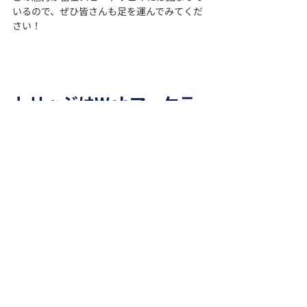
いるので、ぜひ皆さんも足を運んでみてくだ
さい！
トリッジはWebマーケテ
ィングのご支援をしてい
ます
株式会社トリッジは、
オウンドメディアを活
用したコンテンツマーケティング・SEO対策
など、Webマーケティングのご支援をしてい
ます。
特にコンテンツSEOにおける記事制作・効果
創出においては多くの実績がございますの
で、集客・サイト流入に課題をお持ちの企業
様は、お気軽にトリッジまでご相談くださ